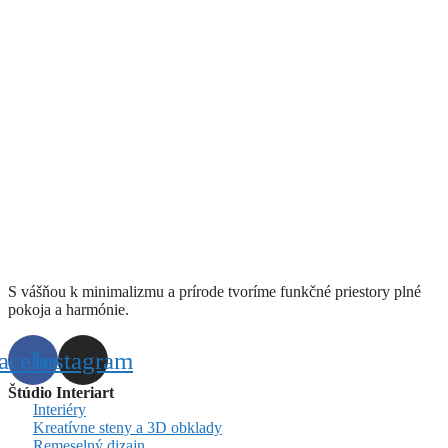
S vášňou k minimalizmu a prírode tvoríme funkčné priestory plné
pokoja a harmónie.
acebook
Instagram
Štúdio Interiart
Interiéry
Kreatívne steny a 3D obklady
Remeselný dizajn