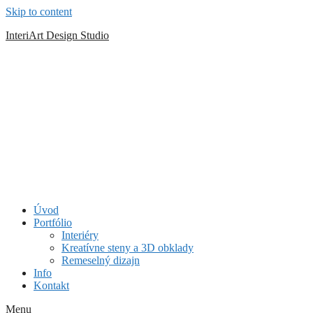
Skip to content
InteriArt Design Studio
Úvod
Portfólio
Interiéry
Kreatívne steny a 3D obklady
Remeselný dizajn
Info
Kontakt
Menu