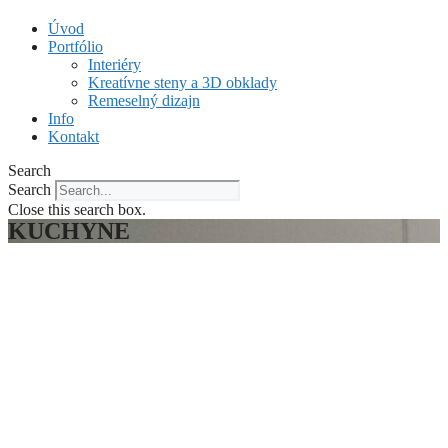
Úvod
Portfólio
Interiéry
Kreatívne steny a 3D obklady
Remeselný dizajn
Info
Kontakt
Search
Search
Close this search box.
KUCHYNE