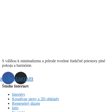
S vášňou k minimalizmu a prírode tvoríme funkčné priestory plné
pokoja a harmónie.
acebook
Instagram
Štúdio Interiart
Interiéry
Kreatívne steny a 3D obklady
Remeselný dizajn
Info